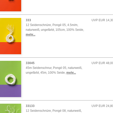
333
UVP EUR 14,30
12 Seidenschnüre, Pongé 05, 4.5m/m,
naturweiß, ungefärbt, 105cm, 100% Seide
,
mehr...
33045
UVP EUR 48,0
45m Seidenschnur, Pongé 05, naturweiß,
ungefärbt, 45m, 100% Seide
,
mehr...
33133
UVP EUR 24,8
12 Seidenschnüre, Pongé 08, naturweiß,