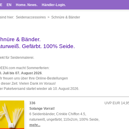
E
EN
Home. News.
Händler-Login.
sind hier:
Seidenaccessoires
>
Schnüre & Bänder
hnüre & Bänder.
turweiß. Gefärbt. 100% Seide.
ekt für Seidenmalerei.
EN.com macht Sommerferien:
0. Juli bis 07. August 2026
.
 freuen uns über Ihre Online-Bestellungen
dieser Zeit. Vielen Dank im Voraus!
 Paketversand startet wieder ab 10. August 2026.
336
UVP EUR 14,95
Solange Vorrat!
6 Seidenbänder, Crinkle Chiffon 4.5,
naturweiß, ungefärbt, 110x2cm, 100% Seide
,
mehr...