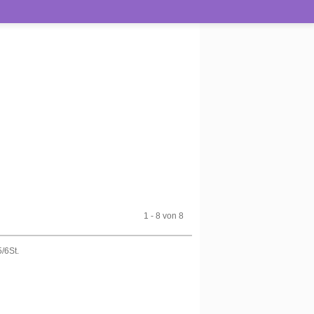
1 - 8 von 8
/6St.