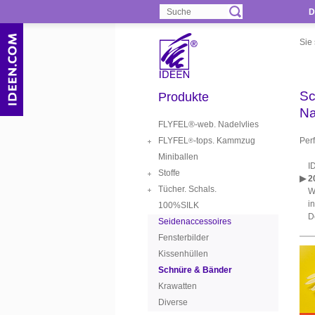
D
Sie 
Sc
Produkte
Na
FLYFEL®-web. Nadelvlies
FLYFEL
-tops. Kammzug
Perf
®
Miniballen
IDE
Stoffe
▶ 2
Tücher. Schals.
Wir
in 
100%SILK
Der
Seidenaccessoires
Fensterbilder
Kissenhüllen
Schnüre & Bänder
Krawatten
Diverse