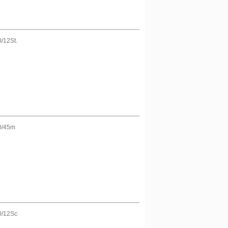
/12St.
0/45m
0/12Schnüre