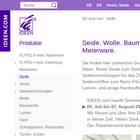
DE
EN
Home. News.
Hä
Sie sind hier:
Stoffe
Seide. Wolle. Baum
Produkte
Meterware.
FLYFEL®-web. Nadelvlies
FLYFEL
-tops. Kammzug
Sie finden hier zahlreiche Gr
®
Ideen. Reine Seide zum Seid
Miniballen
Seidenmischungen für das Zw
Stoffe
Seidenchiffon zum Nuno-Filz
Seide
Leinen- und einige Hanfstoffe
Seidenmischungen
Wolle
IDEEN.com macht Sommerf
Baumwolle
▶ 20. Juli bis 07. August 2
Wir freuen uns über Ihre O
Leinen
in dieser Zeit. Vielen Dank
Hanf
Der Paketversand startet w
Schnäppchen. Restposten.
Tücher. Schals.