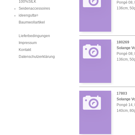
100%SILK
Pongé 08, 
136cm, 50
Seidenaccessoires
ideengutta
®
Baumwollartikel
Lieferbedingungen
180269
Impressum
Solange Vo
Kontakt
Pongé 08, 
Datenschutzerklärung
136cm, 50
17803
Solange Vo
Pongé 14, 
140cm, 80