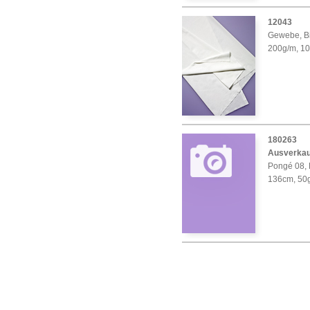
12043
Gewebe, Bi
200g/m, 1
180263
Ausverkau
Pongé 08, 
136cm, 50