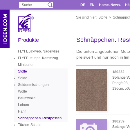
DE
EN
Home. News.
Hä
Sie sind hier:
Stoffe
>
Schnäppch
Schnäppchen. Rest
Produkte
Die unten angebotenen Mete
FLYFEL®-web. Nadelvlies
preiswert und nur noch in lim
FLYFEL
-tops. Kammzug
®
Miniballen
Stoffe
180232
Solange Vo
Seide
Pongé 08, 
Seidenmischungen
136cm, 50
Wolle
Baumwolle
Leinen
Hanf
Schnäppchen. Restposten.
180259
Tücher. Schals.
Solange Vo