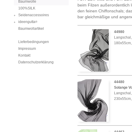
Baumwolle
beim Filzen außerordentlich l
100%SILK
den feinen Chiffonschals; da
Seidenaccessoires
bar gleichmäßige und angene
ideengutta
®
Baumwollartikel
44980
Langschal, 
Lieferbedingungen
180x55cm,
Impressum
Kontakt
Datenschutzerklärung
44480
Solange Vo
Langschal, 
230x55cm,