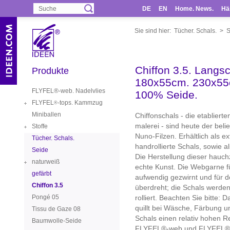
DE
EN
Home. News.
Hä
Sie sind hier:
Tücher. Schals.
>
S
Chiffon 3.5. Langsc
Produkte
180x55cm. 230x55
FLYFEL®-web. Nadelvlies
100% Seide.
FLYFEL
-tops. Kammzug
®
Miniballen
Chiffonschals - die etablierte
malerei - sind heute der bel
Stoffe
Nuno-Filzen. Erhältlich als ext
Tücher. Schals.
handrollierte Schals, sowie a
Seide
Die Herstellung dieser hauchz
naturweiß
echte Kunst. Die Webgarne f
gefärbt
aufwendig gezwirnt und für d
Chiffon 3.5
überdreht; die Schals werde
Pongé 05
rolliert. Beachten Sie bitte:
quillt bei Wäsche, Färbung u
Tissu de Gaze 08
Schals einen relativ hohen 
Baumwolle-Seide
FLYFEL®-web und FLYFEL®-t