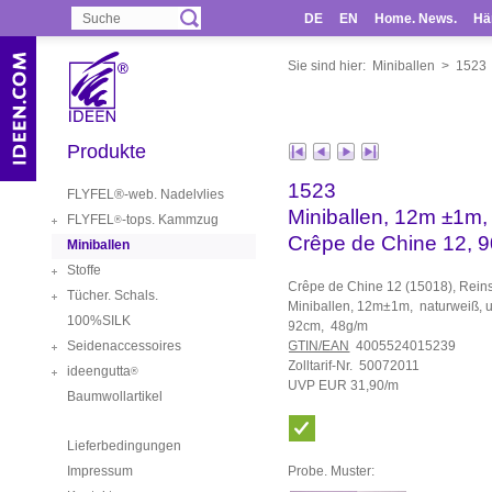
DE
EN
Home. News.
Hä
Sie sind hier:
Miniballen
>
1523
Produkte
1523
FLYFEL®-web. Nadelvlies
Miniballen, 12m ±1m,
FLYFEL
-tops. Kammzug
®
Crêpe de Chine 12, 
Miniballen
Stoffe
Crêpe de Chine 12 (15018), Rei
Tücher. Schals.
Miniballen, 12m±1m, naturweiß, 
100%SILK
92cm, 48g/m
Seidenaccessoires
GTIN/EAN
4005524015239
Zolltarif-Nr. 50072011
ideengutta
®
UVP EUR 31,90/m
Baumwollartikel
Lieferbedingungen
Impressum
Probe. Muster: