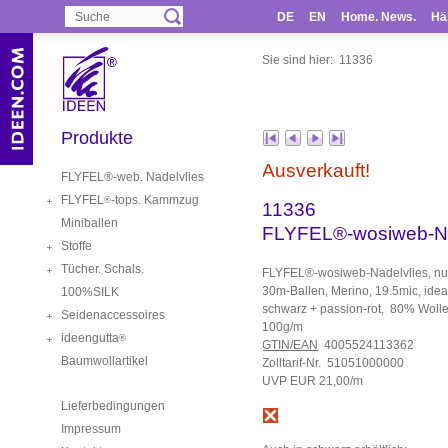
DE
EN
Home. News.
Hä
Sie sind hier:
11336
Produkte
Ausverkauft!
FLYFEL®-web. Nadelvlies
FLYFEL
-tops. Kammzug
®
11336
Miniballen
FLYFEL®-wosiweb-Na
Stoffe
Tücher. Schals.
FLYFEL®-wosiweb-Nadelvlies, nu
30m-Ballen, Merino, 19.5mic, ide
100%SILK
schwarz + passion-rot, 80% Wol
Seidenaccessoires
100g/m
ideengutta
®
GTIN/EAN
4005524113362
Baumwollartikel
Zolltarif-Nr. 51051000000
UVP EUR 21,00/m
Lieferbedingungen
Impressum