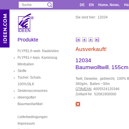
DE
EN
Home. News.
Hä
Sie sind hier:
12034
Produkte
Ausverkauft!
FLYFEL®-web. Nadelvlies
FLYFEL
-tops. Kammzug
®
12034
Miniballen
Baumwolltwill. 155cm
Stoffe
Tücher. Schals.
Twill, Gewebe, gebleicht, 100%
360g/m, Ballen ~30m
100%SILK
GTIN/EAN
4005524120346
Seidenaccessoires
Zolltarif-Nr. 52081900000
ideengutta
®
Baumwollartikel
Lieferbedingungen
Impressum