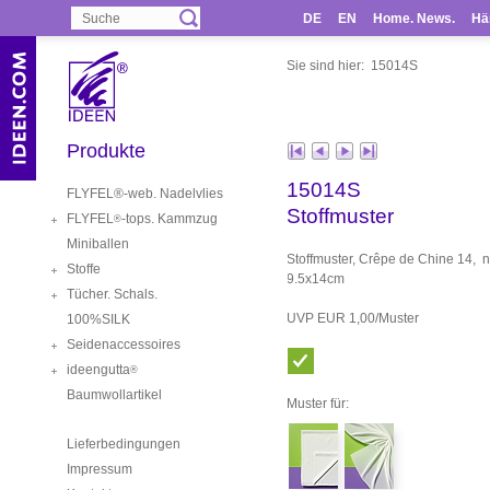
DE
EN
Home. News.
Hä
Sie sind hier:
15014S
Produkte
15014S
FLYFEL®-web. Nadelvlies
Stoffmuster
FLYFEL
-tops. Kammzug
®
Miniballen
Stoffmuster, Crêpe de Chine 14, 
Stoffe
9.5x14cm
Tücher. Schals.
UVP EUR 1,00/Muster
100%SILK
Seidenaccessoires
ideengutta
®
Baumwollartikel
Muster für:
Lieferbedingungen
Impressum