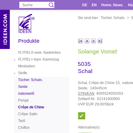
DE
EN
Home. News.
Hä
Sie sind hier:
Tücher. Schals.
>
S
Produkte
Solange Vorrat!
FLYFEL®-web. Nadelvlies
FLYFEL
-tops. Kammzug
®
5035
Miniballen
Schal
Stoffe
Tücher. Schals.
Schal, Crêpe de Chine 10, natur
Seide
Seide, 140x45cm
naturweiß
GTIN/EAN
4005524050353
Zolltarif-Nr. 62141000900
Pongé
UVP EUR 29,00/Stück
Crêpe de Chine
Crêpe Satin
Twill
Alternative(n):
Chiffon