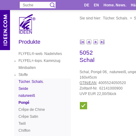
DE
EN
Home. News.
Hä
Sie sind hier:
Tücher. Schals.
>
S
Produkte
5052
FLYFEL®-web. Nadelvlies
Schal
FLYFEL
-tops. Kammzug
®
Miniballen
Schal, Pongé 06, naturweiß, ung
Stoffe
160x45cm
Tücher. Schals.
GTIN/EAN
4005524050520
Zolltarif-Nr. 62141000900
Seide
UVP EUR 22,00/Stück
naturweiß
Pongé
Crêpe de Chine
Crêpe Satin
Twill
Chiffon