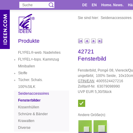
DE
EN
Home. News.
Hä
Sie sind hier:
Seidenaccessoires
Produkte
42721
FLYFEL®-web. Nadelvlies
Fensterbild
FLYFEL
-tops. Kammzug
®
Miniballen
Fensterbild, Pongé 08, Viereck/Qu
Stoffe
ungefärbt, 100% Seide, 10x10c
Tücher. Schals.
GTIN/EAN
4005524427216
Zolltarif-Nr. 63079098990
100%SILK
UVP EUR 5,30/Stück
Seidenaccessoires
Fensterbilder
Kissenhüllen
Schnüre & Bänder
Andere Größe(n):
Krawatten
Diverse