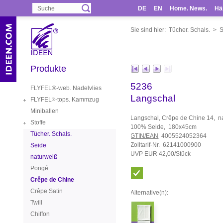
DE
EN
Home. News.
Hä
Sie sind hier:
Tücher. Schals.
>
S
Produkte
5236
FLYFEL®-web. Nadelvlies
Langschal
FLYFEL
-tops. Kammzug
®
Miniballen
Langschal, Crêpe de Chine 14, n
Stoffe
100% Seide, 180x45cm
Tücher. Schals.
GTIN/EAN
4005524052364
Zolltarif-Nr. 62141000900
Seide
UVP EUR 42,00/Stück
naturweiß
Pongé
Crêpe de Chine
Crêpe Satin
Alternative(n):
Twill
Chiffon