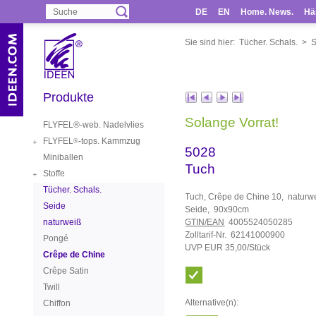
DE
EN
Home. News.
Hä
Sie sind hier:
Tücher. Schals.
>
S
Produkte
Solange Vorrat!
FLYFEL®-web. Nadelvlies
FLYFEL
-tops. Kammzug
®
5028
Miniballen
Tuch
Stoffe
Tücher. Schals.
Tuch, Crêpe de Chine 10, naturw
Seide
Seide, 90x90cm
naturweiß
GTIN/EAN
4005524050285
Zolltarif-Nr. 62141000900
Pongé
UVP EUR 35,00/Stück
Crêpe de Chine
Crêpe Satin
Twill
Alternative(n):
Chiffon